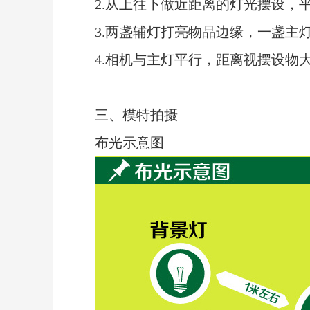
2.从上往下做近距离的灯光摆设，
3.两盏辅灯打亮物品边缘，一盏主
4.相机与主灯平行，距离视摆设物
三、模特拍摄
布光示意图