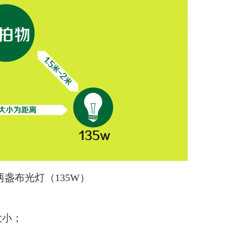
盏布光灯（135W）
大小；