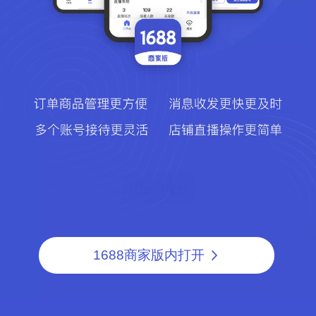
1688商家版内打开