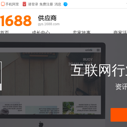
供应商
gys.1688.com
首页
成长中心
卖家故事
商家活
互联网行
资