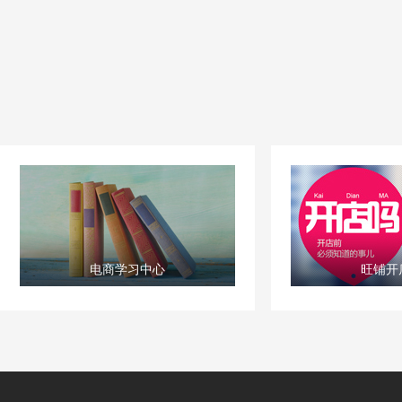
电商学习中心
旺铺开