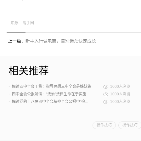
来源：
甩手网
上一篇：
新手入行做电商，告别迷茫快速成长
相关推荐
·
解读四中全会干货：指导思想三中全会是姊妹篇
1000人浏览
·
四中全会公报解读：“法治”法律生命在于实施
1000人浏览
·
解读党的十八届四中全会精神全会公报中“检...
1000人浏览
操作技巧
操作技巧