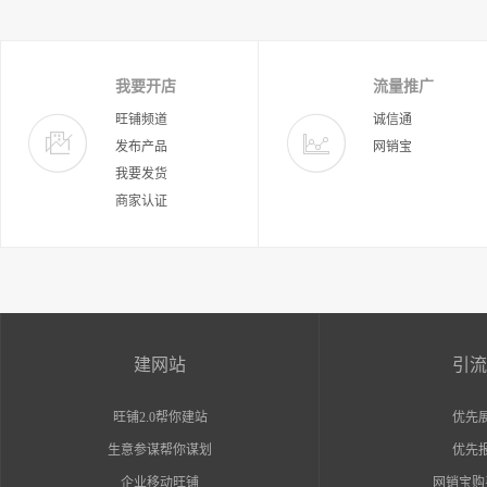
我要开店
流量推广
旺铺频道
诚信通
发布产品
网销宝
我要发货
商家认证
建网站
引流
旺铺2.0帮你建站
优先
生意参谋帮你谋划
优先
企业移动旺铺
网销宝购