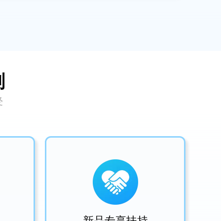
划
受
新品专享扶持