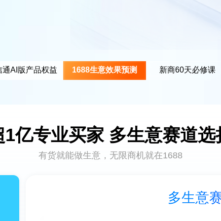
信通AI版产品权益
1688生意效果预测
新商60天必修课
超1亿专业买家 多生意赛道选
有货就能做生意，无限商机就在1688
质买家匹配