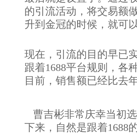
的引流活动，将交易额
升到金冠的时候，就可以
现在，引流的目的早已实
跟着1688平台规则，
目前，销售额已经比去年
曹吉彬非常庆幸当初选
下来，自然是跟着1688