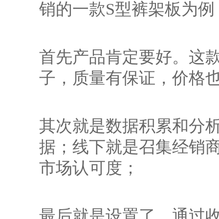
销的一款S型裤架板为例
首先产品肯定要好。这
子，质量有保证，价格
其次就是数据积累和分
据；线下就是召集经销
市场认可度；
最后就是设置了。通过