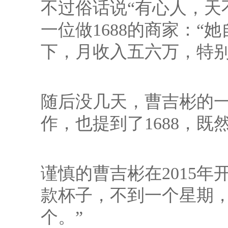
不过俗话说“有心人，天
一位做1688的商家：
下，月收入五六万，特别
随后没几天，曹吉彬的一
作，也提到了1688，
谨慎的曹吉彬在2015
款杯子，不到一个星期，
个。”