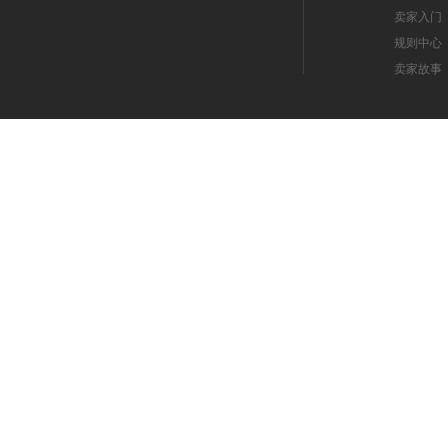
卖家入门
规则中心
卖家故事