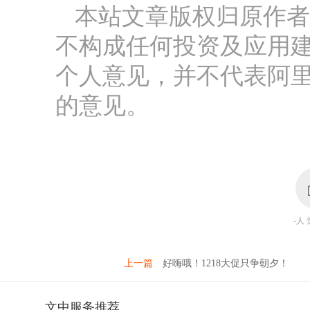
本站文章版权归原作者
不构成任何投资及应用
个人意见，并不代表阿
的意见。
-
人
上一篇
好嗨哦！1218大促只争朝夕！
文中服务推荐