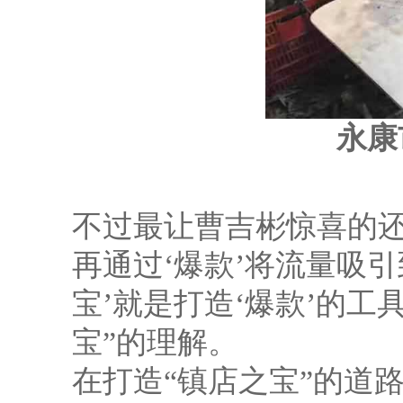
永康
不过最让曹吉彬惊喜的还
再通过‘爆款’将流量吸
宝’就是打造‘爆款’的
宝”的理解。
在打造“镇店之宝”的道