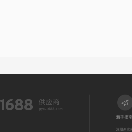
新手指
注册新卖