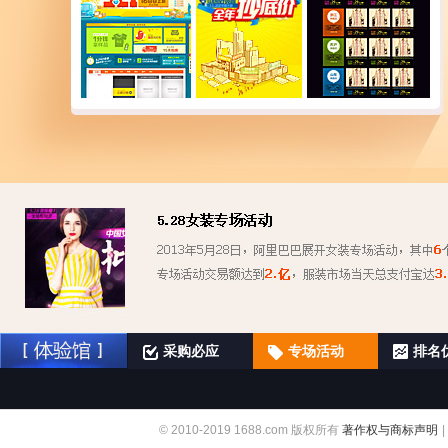
采购必应
专场活动
排名
© 2010-2019 1688.com 版权所有
著作权与商标声明
|