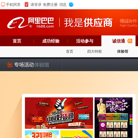
首页
成功经验
活动参与
诚信通
首页
四大特权
体验馆