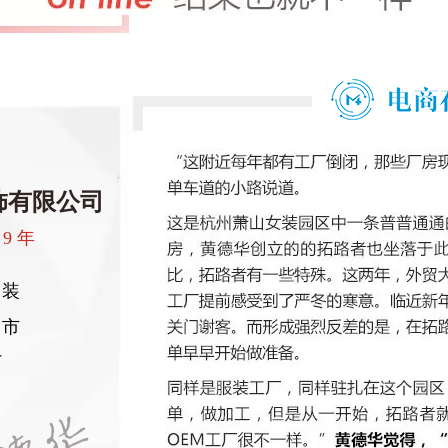
饰有限公司
9 年
男装
州市
厂